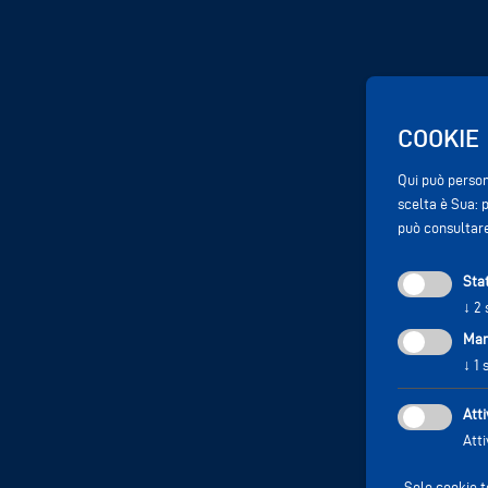
COOKIE
Qui può persona
scelta è Sua: p
può consultar
Stat
↓
2
Mar
↓
1
Atti
Atti
Solo cookie t