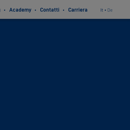
g
Academy
Contatti
Carriera
It
De