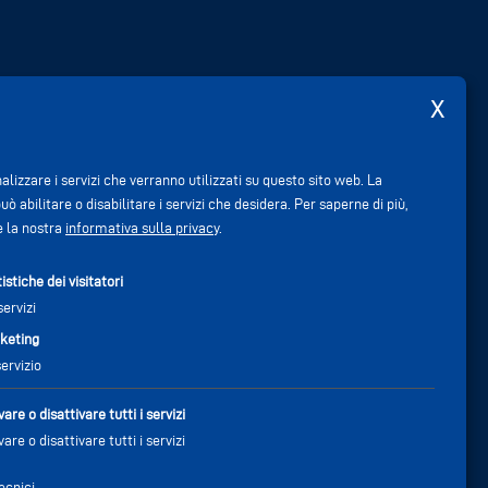
lizzare i servizi che verranno utilizzati su questo sito web. La
uò abilitare o disabilitare i servizi che desidera.
Per saperne di più,
e la nostra
informativa sulla privacy
.
istiche dei visitatori
servizi
keting
servizio
vare o disattivare tutti i servizi
vare o disattivare tutti i servizi
ecnici