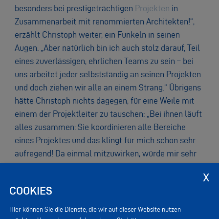
besonders bei prestigeträchtigen
Projekten
in
Zusammenarbeit mit renommierten Architekten!“,
erzählt Christoph weiter, ein Funkeln in seinen
Augen. „Aber natürlich bin ich auch stolz darauf, Teil
eines zuverlässigen, ehrlichen Teams zu sein – bei
uns arbeitet jeder selbstständig an seinen Projekten
und doch ziehen wir alle an einem Strang.“ Übrigens
hätte Christoph nichts dagegen, für eine Weile mit
einem der Projektleiter zu tauschen: „Bei ihnen läuft
alles zusammen: Sie koordinieren alle Bereiche
eines Projektes und das klingt für mich schon sehr
aufregend! Da einmal mitzuwirken, würde mir sehr
gut gefallen.“
COOKIES
Hier können Sie die Dienste, die wir auf dieser Website nutzen