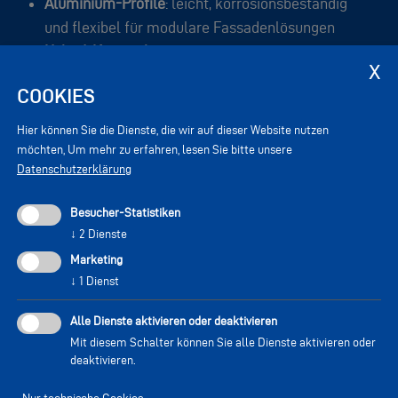
Aluminium-Profile
: leicht, korrosionsbeständig
und flexibel für modulare Fassadenlösungen
Hybrid-Konstruktionen
: Kombination aus Stahl
und Aluminium für maximale Tragfähigkeit bei
COOKIES
schlanker Optik
Anbindung und Unterkonstruktion
: präzise
Hier können Sie die Dienste, die wir auf dieser Website nutzen
Verbindungspunkte, abgestimmte Abstände und
möchten,
Um mehr zu erfahren, lesen Sie bitte unsere
Datenschutzerklärung
Lastverteilung für die Verglasung
Besucher-Statistiken
↓
2
Dienste
Marketing
↓
1
Dienst
Bauen wir gemeinsam
Alle Dienste aktivieren oder deaktivieren
Kontaktiere uns und besprich mit uns dein Projekt.
Mit diesem Schalter können Sie alle Dienste aktivieren oder
deaktivieren.
KONTAKT