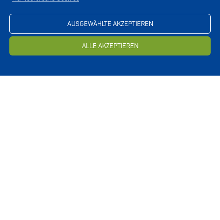
AUSGEWÄHLTE AKZEPTIEREN
ALLE AKZEPTIEREN
Und privat?
Veronika treibt in ihrer Freizeit sehr viel Sport, liebt
es aber auch, zu reisen. Da gab es sogar schon eine
Reise nach Kanada. Unterwegs im Camper hat sie
dort einmal unerlaubterweise an einem Strand der
Canadian Air Force übernachtet, verrät sie mit einem
Schmunzeln. „Eine Reise wert wäre bestimmt auch