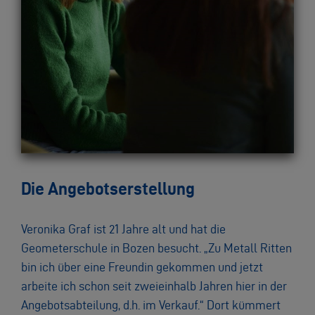
Die Angebotserstellung
Veronika Graf ist 21 Jahre alt und hat die
Geometerschule in Bozen besucht. „Zu Metall Ritten
bin ich über eine Freundin gekommen und jetzt
arbeite ich schon seit zweieinhalb Jahren hier in der
Angebotsabteilung, d.h. im Verkauf.“ Dort kümmert