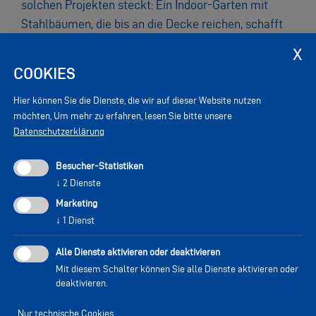
solchen Projekten steckt: Ein Indoor-Garten mit
Stahlbäumen, die bis an die Decke reichen, schafft
Raum zum Träumen und gibt Halt zum Wohlfühlen
und Ankommen.
COOKIES
„Es ist ein wunderschönes Gefühl, wenn du das, was
anfangs ja nur auf Papier oder am PC existiert, dann
Hier können Sie die Dienste, die wir auf dieser Website nutzen
möchten,
Um mehr zu erfahren, lesen Sie bitte unsere
am Bauort in voller Größe siehst und hautnah
Datenschutzerklärung
miterlebst, wie es, Metallstück für Metallstück,
Form annimmt. Da hat man gemeinsam etwas
Besucher-Statistiken
geschaffen, das bleibt und berührt!”, erklärt Veronika
↓
2
Dienste
begeistert.
Marketing
↓
1
Dienst
Alle Dienste aktivieren oder deaktivieren
Mit diesem Schalter können Sie alle Dienste aktivieren oder
deaktivieren.
Nur technische Cookies