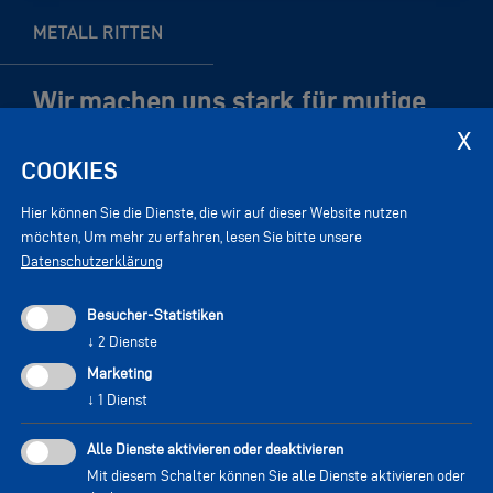
METALL RITTEN
Wir machen uns stark für mutige
Architektur. Starte dein Projekt.
COOKIES
Kontakt
Hier können Sie die Dienste, die wir auf dieser Website nutzen
möchten,
Um mehr zu erfahren, lesen Sie bitte unsere
Datenschutzerklärung
UNSERE REFERENZEN
Besucher-Statistiken
↓
2
Dienste
Technologie
Technikzentrale
Zentrum
Campus
Marketing
Loacker
Freiham
↓
1
Dienst
Alle Dienste aktivieren oder deaktivieren
ZUM PROJEKT
ZUM PROJEKT
Mit diesem Schalter können Sie alle Dienste aktivieren oder