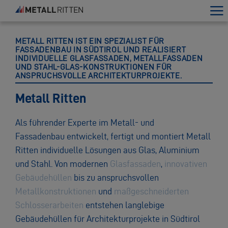
METALL RITTEN IST EIN SPEZIALIST FÜR
FASSADENBAU IN SÜDTIROL UND REALISIERT
INDIVIDUELLE GLASFASSADEN, METALLFASSADEN
UND STAHL-GLAS-KONSTRUKTIONEN FÜR
ANSPRUCHSVOLLE ARCHITEKTURPROJEKTE.
Metall Ritten
Als führender Experte im Metall- und
Fassadenbau entwickelt, fertigt und montiert Metall
Ritten individuelle Lösungen aus Glas, Aluminium
und Stahl. Von modernen
Glasfassaden
,
innovativen
Gebäudehüllen
bis zu anspruchsvollen
Metallkonstruktionen
und
maßgeschneiderten
Schlosserarbeiten
entstehen langlebige
Gebäudehüllen für Architekturprojekte in Südtirol