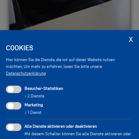
COOKIES
Die dritte Dekade: back to the roots
Hier können Sie die Dienste, die wir auf dieser Website nutzen
möchten,
Um mehr zu erfahren, lesen Sie bitte unsere
Die Zeit blieb auch am Ritten nicht stehen: Der
Datenschutzerklärung
Betrieb ist gewachsen und auf Hannes warteten
große, abwechslungsreiche Projekte, die für ihn
Besucher-Statistiken
einen besonderen Reiz ausmachten. Mit seiner
↓
2
Dienste
Rückkehr holte er sich das Beste aus zwei Welten:
Marketing
mehr Zeit mit Familie und Freunden und gleichzeitig
↓
1
Dienst
ein erfülltes Arbeitsleben. Die Vielfalt der Aufträge
Alle Dienste aktivieren oder deaktivieren
macht es für Hannes so interessant: heute die
Mit diesem Schalter können Sie alle Dienste aktivieren oder
Planung einer hochmodernen Glas-Stahlfassade,