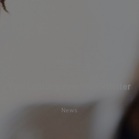
PEOPLE
Vom Lehrling zum Projektleiter
News